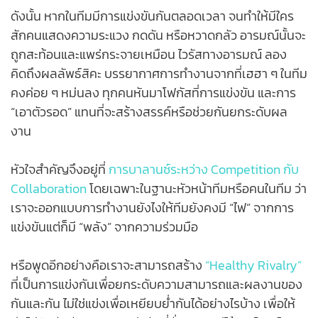
ดังนั้น หากในทีมมีการแข่งขันกันตลอดเวลา จนทำให้มีใคร
สักคนแสดงความระแวง กดดัน หรือหวาดกลัว อารมณ์นั้นจะ
ถูกสะท้อนและแพร่กระจายเหมือน ไวรัสทางอารมณ์ ลอง
คิดถึงผลลัพธ์สิคะ บรรยากาศการทำงานจากที่เฮฮา ๆ ในทีม
คงค่อย ๆ หม่นลง ทุกคนหันมาโฟกัสที่การแข่งขัน และการ
“เอาตัวรอด” แทนที่จะสร้างสรรค์หรือช่วยกันยกระดับผล
งาน
หัวใจสำคัญจึงอยู่ที่
การบาลานซ์ระหว่าง Competition กับ
Collaboration
โดยเฉพาะในฐานะหัวหน้าทีมหรือคนในทีม ว่า
เราจะออกแบบการทำงานยังไงให้ทีมยังคงมี “ไฟ” จากการ
แข่งขัน
แต่ก็มี “พลัง” จากความร่วมมือ
หรือพูดอีกอย่างคือเราจะสามารถสร้าง
“Healthy Rivalry”
ที่เป็นการแข่งกันเพื่อยกระดับความสามารถและผลงานของ
กันและกัน ไม่ใช่แข่งเพื่อเหยียบย่ำกันได้อย่างไรบ้าง เพื่อให้