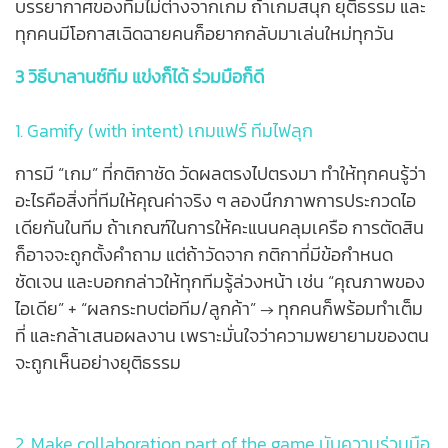
บรรยากาศของทีมไม่ต่างจากเกม ถ้าเกมสนุก ยุติธรรม และ
ทุกคนมีโอกาสเฉิดฉาย
คนก็อยากกลับมาเล่นใหม่ทุกวัน
3 วิธีบาลานซ์ทีม แข่งก็ได้ ร่วมมือก็ดี
1. Gamify (with intent) เกมแฟร์ ทีมไฟลุก
การมี “เกม” ที่กติกาชัด วัดผลตรงไปตรงมา ทำให้ทุกคนรู้ว่า
อะไรคือสิ่งที่ทีมให้คุณค่าจริง ๆ ลองนึกภาพการประกวดไอ
เดียกันในทีม ถ้าเกณฑ์ในการให้คะแนนคลุมเครือ การตัดสิน
ก็อาจจะถูกตั้งคำถาม แต่ถ้าวัดจาก กติกาที่มีข้อกำหนด
ชัดเจน และบอกกล่าวให้ทุกทีมรู้ล่วงหน้า เช่น “คุณภาพของ
ไอเดีย” + “ผลกระทบต่อทีม/ลูกค้า” → ทุกคนก็พร้อมทำเต็ม
ที่ และกล้าเสนอผลงาน เพราะมั่นใจว่าความพยายามของตน
จะถูกเห็นอย่างยุติธรรม
2. Make collaboration part of the game นับความร่วมมือ