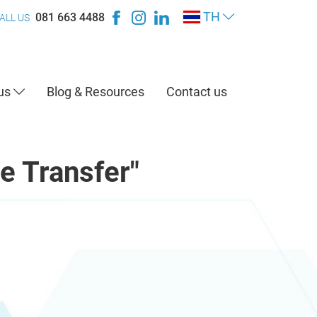
TH
081 663 4488
ALL US
 us
Blog & Resources
Contact us
e Transfer"